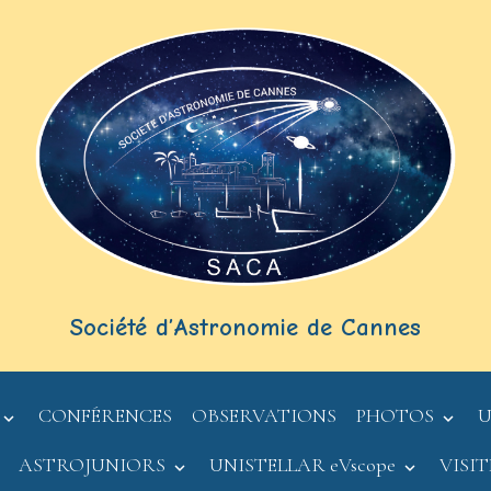
Société d’Astronomie de Cannes
CONFÉRENCES
OBSERVATIONS
PHOTOS
U
ASTROJUNIORS
UNISTELLAR eVscope
VISI