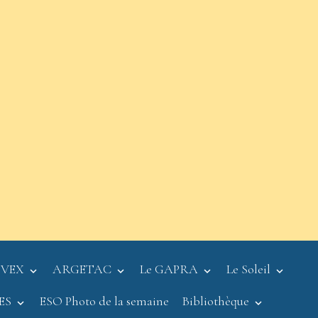
VEX
ARGETAC
Le GAPRA
Le Soleil
TES
ESO Photo de la semaine
Bibliothèque