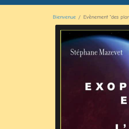
Bienvenue
Evènement "des planè